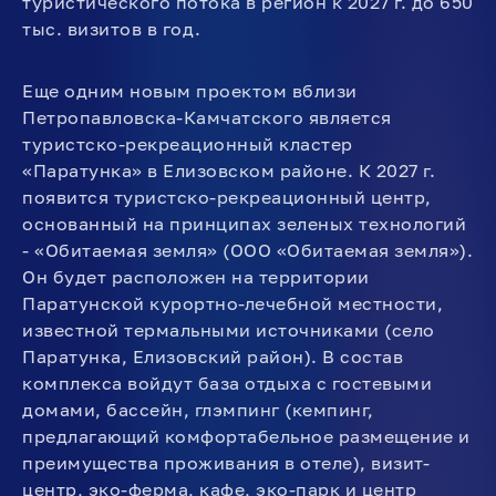
туристического потока в регион к 2027 г. до 650
тыс. визитов в год.
Еще одним новым проектом вблизи
Петропавловска-Камчатского является
туристско-рекреационный кластер
«Паратунка» в Елизовском районе. К 2027 г.
появится туристско-рекреационный центр,
основанный на принципах зеленых технологий
- «Обитаемая земля» (ООО «Обитаемая земля»).
Он будет расположен на территории
Паратунской курортно-лечебной местности,
известной термальными источниками (село
Паратунка, Елизовский район). В состав
комплекса войдут база отдыха с гостевыми
домами, бассейн, глэмпинг (кемпинг,
предлагающий комфортабельное размещение и
преимущества проживания в отеле), визит-
центр, эко-ферма, кафе, эко-парк и центр