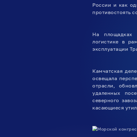
России и как од
противостоять с
На площадках 
логистике в ра
эксплуатации Тр
Камчатская деле
освещала персп
отрасли, обнов
удаленных пос
северного завоз
касающиеся утил