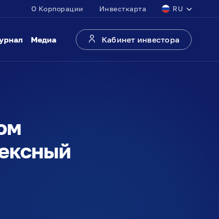
О Корпорации
Инвесткарта
RU
урнал
Медиа
Кабинет инвестора
ом
лексный