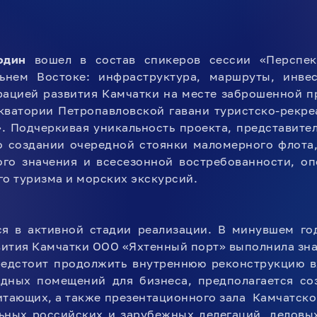
один
вошел в состав спикеров сессии «Перспек
ьнем Востоке: инфраструктура, маршруты, инве
рацией развития Камчатки на месте заброшенной 
акватории Петропавловской гавани туристско-рекре
. Подчеркивая уникальность проекта, представител
о создании очередной стоянки маломерного флота,
ого значения и всесезонной востребованности, оп
го туризма и морских экскурсий.
ся в активной стадии реализации. В минувшем го
ития Камчатки ООО «Яхтенный порт» выполнила зна
редстоит продолжить внутреннюю реконструкцию в
ндных помещений для бизнеса, предполагается со
тающих, а также презентационного зала Камчатског
ьных российских и зарубежных делегаций, деловых