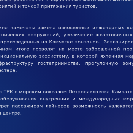
иятий и точкой притяжения туристов.
ине намечены замена изношенных инженерных ко
хнических сооружений, увеличение швартовочных
произведенных на Камчатке понтонов. Запланиров
чном итоге позволят на месте заброшенной про
ункциональную экосистему, в которой яхтенная ма
раструктуру гостеприимства, прогулочную зон
астера.
о ТРК с морским вокзалом Петропавловска-Камчатс
 обслуживания внутренних и международных мор
рег пассажирам лайнеров возможность увлекател
м центре.