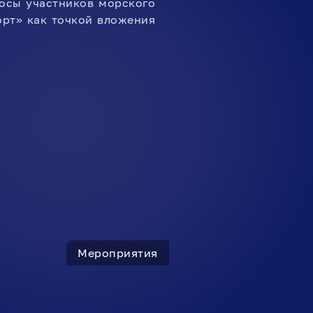
осы участников морского
орт» как точкой вложения
Мероприятия