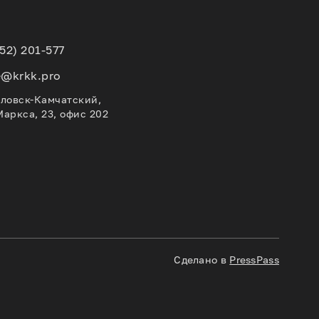
152) 201-577
e@krkk.pro
вловск-Камчатский,
Маркса, 23, офис 202
Сделано в
PressPass