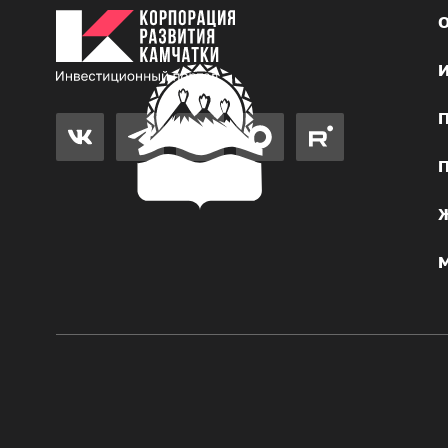
О
И
П