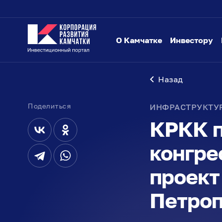
О Камчатке
Инвестору
Назад
Поделиться
ИНФРАСТРУКТУ
КРКК п
конгре
проект
Петроп