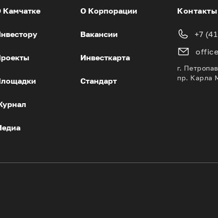
 Камчатке
О Корпорации
Контакты
нвестору
Вакансии
+7 (4
offic
роекты
Инвесткарта
г. Петропа
пр. Карла 
Площадки
Стандарт
Журнал
Медиа