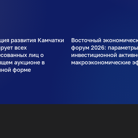
ция развития Камчатки
Восточный экономичес
рует всех
форум 2026: параметр
есованных лиц о
инвестиционной активн
ящем аукционе в
макроэкономические э
нной форме