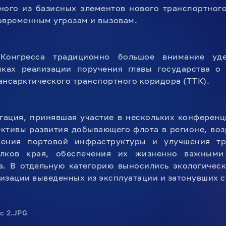
ного из базисных элементов нового транспортног
овременным угрозам и вызовам.
Конгресса традиционно большое внимание уде
мках реализации поручения главы государства о
ансарктического транспортного коридора (ТТК).
гация, принявшая участие в нескольких конференц
ективы развития добывающего флота в регионе, во
ления портовой инфраструктуры и улучшения тр
елков края, обеспечения их жизненно важными
а. В отдельную категорию выносились экологичес
изации выведенных из эксплуатации и затонувших с