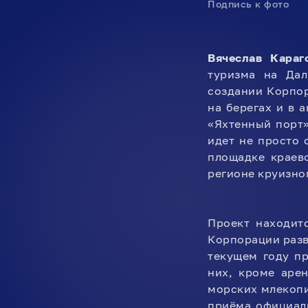
Подпись к фото
Вячеслав Караг
туризма на Дал
создании Корпо
на берегах и в 
«Яхтенный порт»
идет не просто 
площадке краев
регионе круизно
Проект находит
Корпорации разв
текущем году п
них, кроме аре
морских млекопи
приёма официал