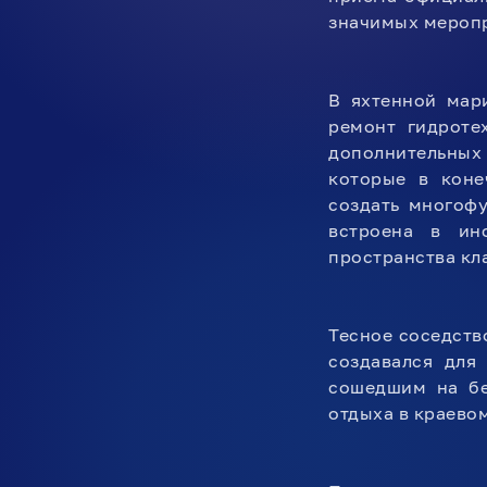
значимых меропр
В яхтенной мар
ремонт гидроте
дополнительных 
которые в коне
создать многоф
встроена в инф
пространства кл
Тесное соседств
создавался для
сошедшим на бе
отдыха в краево