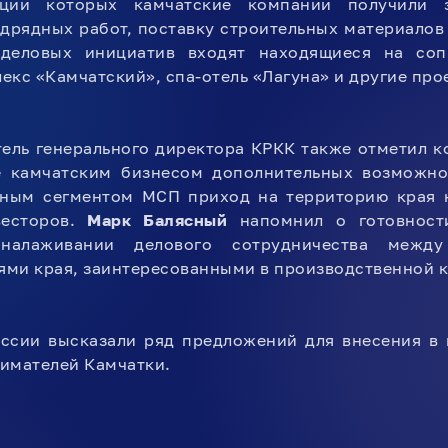
ации которых камчатские компании получили з
дрядных работ, поставку строительных материалов
 деловых инициатив входят находящиеся на со
екс «Камчатский», спа-отель «Лагуна» и другие про
ель генерального директора КРКК также отметил 
е камчатским бизнесом дополнительных возможно
ьным сегментом МСП приход на территорию края 
весторов.
Марк Балясный
напомнил о готовност
налаживании делового сотрудничества межд
ми края, заинтересованными в производственной 
уссии высказали ряд предложений для внесения в 
нимателей Камчатки.