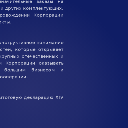
начительные заказы на
 и других комплектующих.
провождении Корпорации
екты.
конструктивное понимание
стей, которые открывает
крупных отечественных и
и Корпорации оказывать
у большим бизнесом и
кооперации.
итоговую декларацию XIV