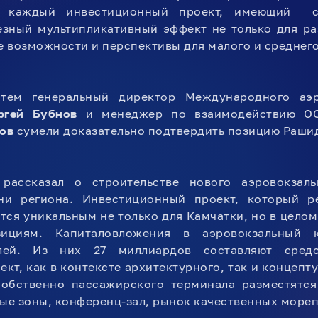
о каждый инвестиционный проект, имеющий стр
езный мультипликативный эффект не только для ра
 возможности и перспективы для малого и среднег
тем генеральный директор Международного аэр
ргей Бубнов
и менеджер по взаимодействию ОО
ов
сумели доказательно подтвердить позицию Раши
рассказал о строительстве нового аэровокзаль
ни региона. Инвестиционный проект, который р
тся уникальным не только для Камчатки, но в целом
зициям. Капиталовложения в аэровокзальный 
лей. Из них 27 миллиардов составляют средст
кт, как в контексте архитектурного, так и концепт
обственно пассажирского терминала разместятся 
вые зоны, конференц-зал, рынок качественных море