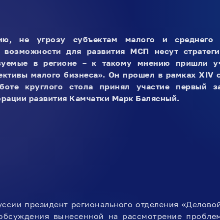
ию, не угрозу субъектам малого и среднего п
 возможности для развития МСП несут стратег
зуемые в регионе – к такому мнению пришли уч
ективы малого бизнеса». Он прошел в рамках XIV 
боте круглого стола принял участие первый за
рации развития Камчатки Марк Балясный.
уссии президент регионального отделения «Делово
 обсуждения вынесенной на рассмотрение проблем