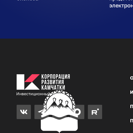
электро
О
И
П