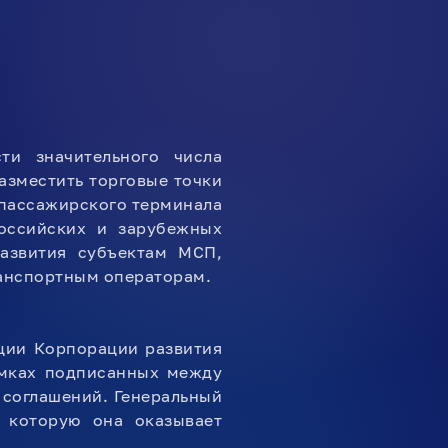
ти значительного числа
азместить торговые точки
 пассажирского терминала
российских и зарубежных
развития субъектам МСП,
ранспортным операторам.
ции Корпорации развития
амках подписанных между
 соглашений. Генеральный
 которую она оказывает