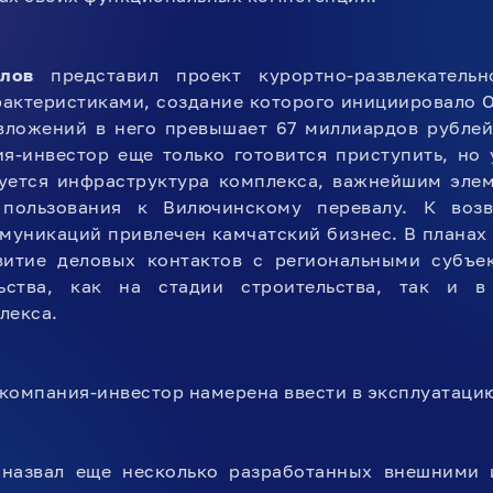
лов
представил проект курортно-развлекатель
актеристиками, создание которого инициировало 
вложений в него превышает 67 миллиардов рублей.
я-инвестор еще только готовится приступить, но
уется инфраструктура комплекса, важнейшим элем
 пользования к Вилючинскому перевалу. К воз
уникаций привлечен камчатский бизнес. В планах
витие деловых контактов с региональными субъе
ьства, как на стадии строительства, так и в
лекса.
компания-инвестор намерена ввести в эксплуатацию 
назвал еще несколько разработанных внешними и