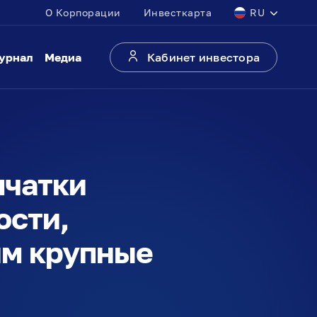
О Корпорации
Инвесткарта
RU
урнал
Медиа
Кабинет инвестора
мчатки
ости,
им крупные