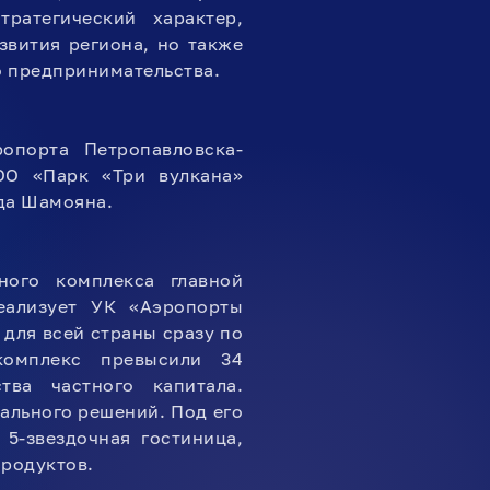
атегический характер,
звития региона, но также
о предпринимательства.
опорта Петропавловска-
О «Парк «Три вулкана»
да Шамояна.
ного комплекса главной
еализует УК «Аэропорты
 для всей страны сразу по
комплекс превысили 34
ва частного капитала.
уального решений. Под его
5-звездочная гостиница,
продуктов.