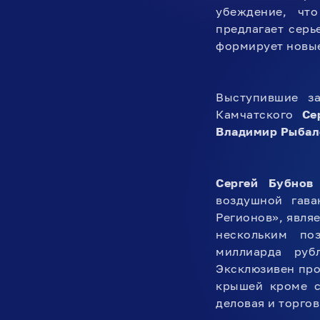
убеждение, чт
предлагает серь
формирует новые
Выступившие за
Камчатского
Се
Владимир Рыбал
Сергей Бубнов
воздушной гава
Регионов», являе
нескольким по
миллиарда руб
Эксклюзивен прое
крышей кроме с
деловая и торго