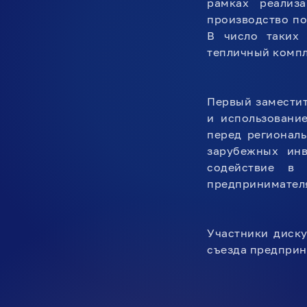
рамках реализ
производство по
В число таких
тепличный компл
Первый заместит
и использовани
перед регионал
зарубежных ин
содействие в 
предпринимателя
Участники диск
съезда предпри