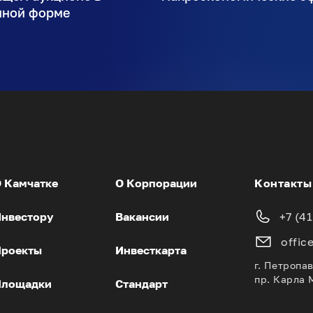
нной форме
 Камчатке
О Корпорации
Контакты
нвестору
Вакансии
+7 (4
offic
роекты
Инвесткарта
г. Петропа
пр. Карла 
Площадки
Стандарт