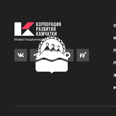
О
И
П