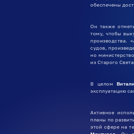
обеспечены дост
Он также отмет
тому, чтобы вык
производства. 
судов, произвед
но министерств
из Старого Света
В целом
Витал
эксплуатацию са
Активное испол
планы по развит
этой сфере на т