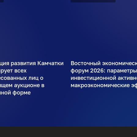
ция развития Камчатки
Восточный экономичес
рует всех
форум 2026: параметр
есованных лиц о
инвестиционной активн
ящем аукционе в
макроэкономические э
нной форме