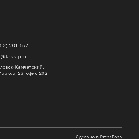
152) 201-577
e@krkk.pro
вловск-Камчатский,
Маркса, 23, офис 202
Сделано в
PressPass