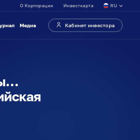
О Корпорации
Инвесткарта
RU
урнал
Медиа
Кабинет инвестора
ты…
ийская