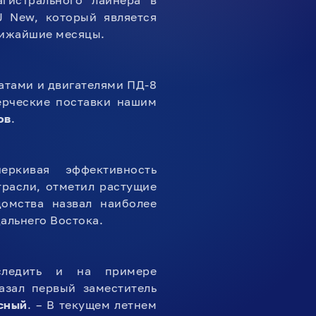
агистрального лайнера в
J New, который является
лижайшие месяцы.
атами и двигателями ПД-8
ерческие поставки нашим
ов
.
еркивая эффективность
расли, отметил растущие
домства назвал наиболее
альнего Востока.
следить и на примере
азал первый заместитель
сный
. – В текущем летнем