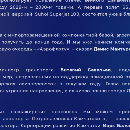
рогнозирует появление отечественного дальнем
ду 2028-м – 2030-м годами. А первый полет SS
ой версией Suhoi Superjet 100, состоится уже в б
а с импортозамещенной компонентной базой, агрег
 получить до конца года. И мы уже начнем комм
рвую очередь – «Аэрофлоту», – сказал
Денис Мантур
министр транспорта
Виталий Савельев
, подч
х мер, направленных на поддержку авиационной от
рских авиаперевозок в текущем году. Глава ве
внутренние направления, в их число вошли города Д
ных пассажирских перевозок мы можем про
 аэропорта Петропавловска-Камчатского, – расск
иректора Корпорации развития Камчатки
Марк Баля