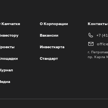
 Камчатке
О Корпорации
Контакты
нвестору
Вакансии
+7 (4
offic
роекты
Инвесткарта
г. Петропа
пр. Карла 
Площадки
Стандарт
Журнал
Медиа