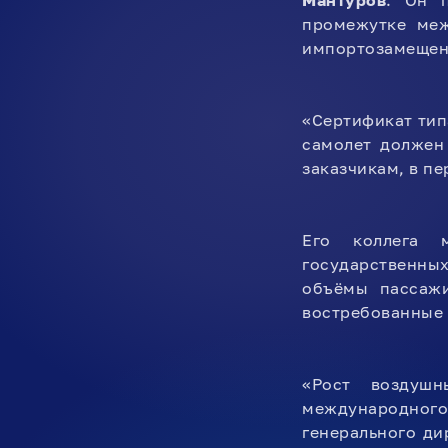
Мантуров
. Он п
промежутке меж
импортозамещенн
«Сертификат тип
самолет должен
заказчикам, в пе
Его коллега 
государственны
объёмы пассажи
востребованные 
«Рост воздуш
международного
генерального д