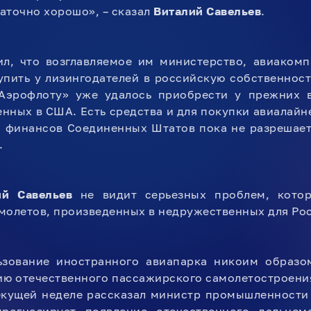
аточно хорошо», – сказал
Виталий Савельев
.
ил, что возглавляемое им министерство, авиакомп
упить у лизингодателей в российскую собственнос
«Аэрофлоту» уже удалось приобрести у прежних 
енных в США. Есть средства и для покупки авиалайн
о финансов Соединенных Штатов пока не разрешает
.
ий Савельев
не видит серьезных проблем, кото
молетов, произведенных в недружественных для Рос
ьзование иностранного авиапарка никоим образо
ию отечественного пассажирского самолетостроения
екущей неделе рассказал министр промышленности