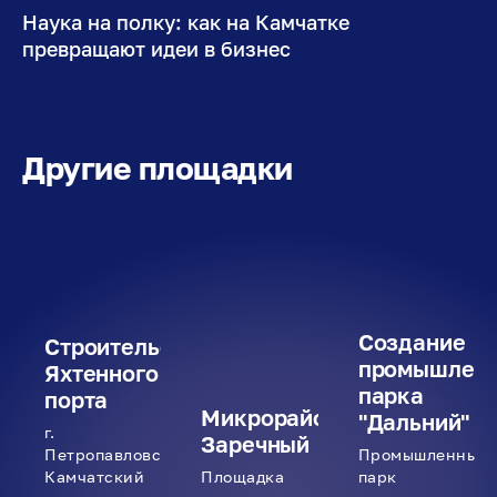
Наука на полку: как на Камчатке
превращают идеи в бизнес
Другие площадки
Создание
Строительство
промышленн
Яхтенного
парка
порта
Микрорайон
"Дальний"
г.
Заречный
Петропавловск-
Промышленный
Камчатский
Площадка
парк