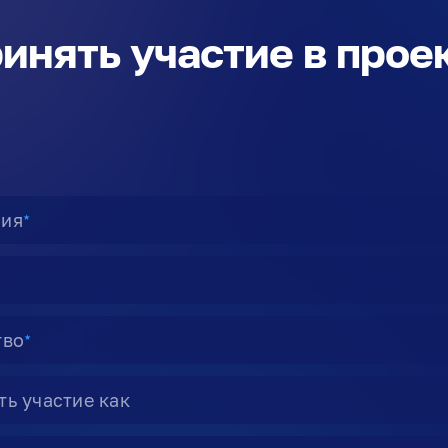
инять участие в прое
ия
★
тво
★
ь участие как