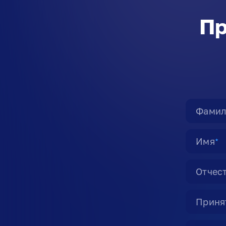
Пр
Фамил
Имя
★
Отчес
Принят