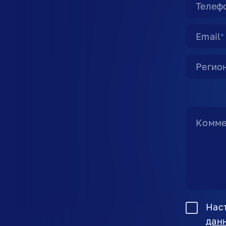
Телеф
Email
★
Регио
Комме
Нас
дан