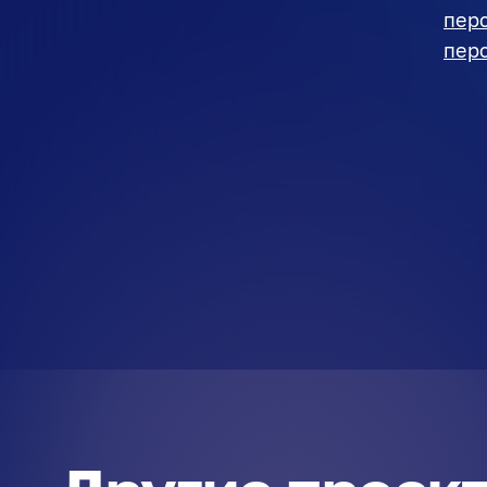
пер
пер