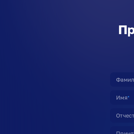
Пр
Фамил
Имя
★
Отчес
Принят