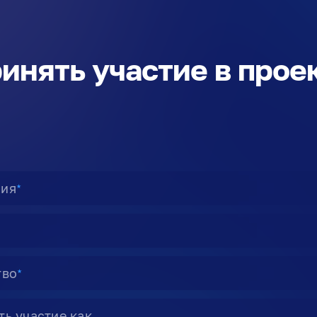
инять участие в прое
ия
★
тво
★
ь участие как