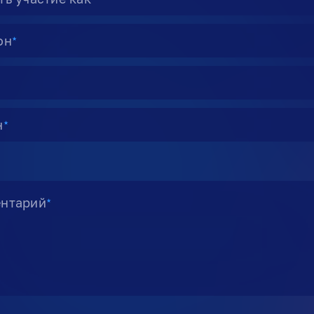
он
★
н
★
нтарий
★