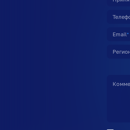
Телеф
Email
★
Регио
Комме