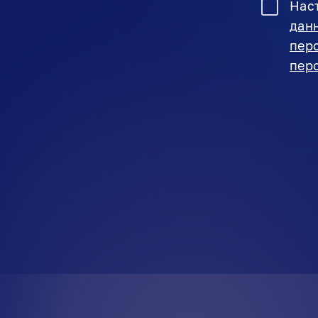
Нас
дан
пер
пер