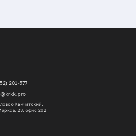
152) 201-577
e@krkk.pro
вловск-Камчатский,
Маркса, 23, офис 202