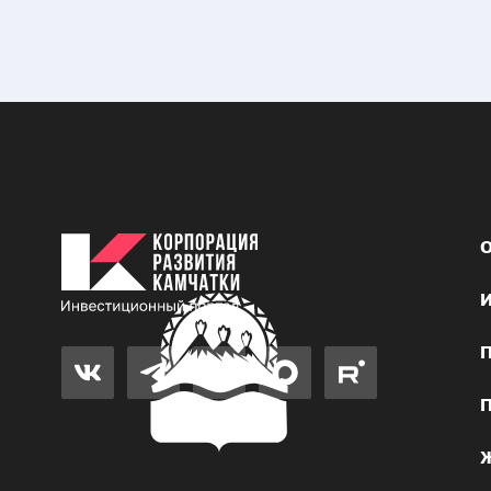
О
И
П