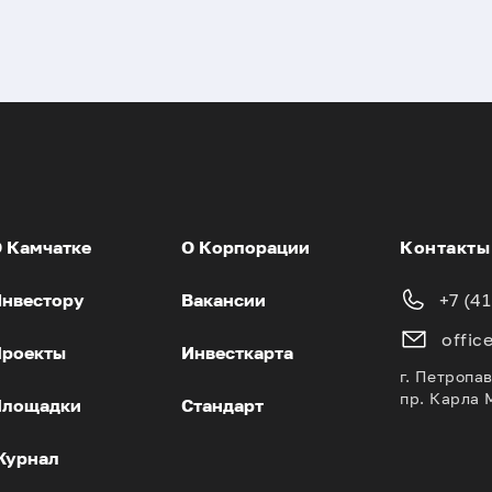
 Камчатке
О Корпорации
Контакты
нвестору
Вакансии
+7 (4
offic
роекты
Инвесткарта
г. Петропа
пр. Карла 
Площадки
Стандарт
Журнал