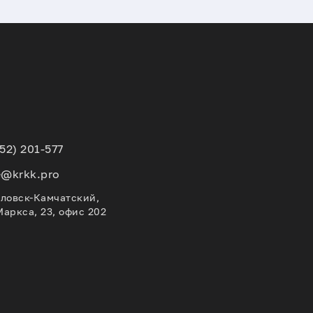
152) 201-577
e@krkk.pro
вловск-Камчатский,
Маркса, 23, офис 202