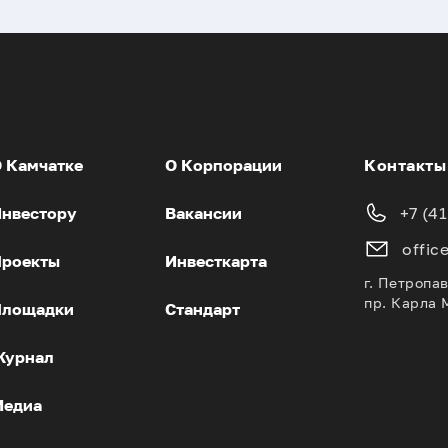
 Камчатке
О Корпорации
Контакты
нвестору
Вакансии
+7 (4
offic
роекты
Инвесткарта
г. Петропа
пр. Карла 
Площадки
Стандарт
Журнал
Медиа