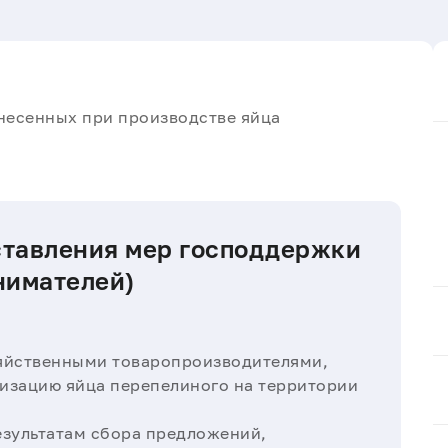
онесенных при производстве яйца
ставления мер господдержки
нимателей)
яйственными товаропроизводителями,
изацию яйца перепелиного на территории
езультатам сбора предложений,