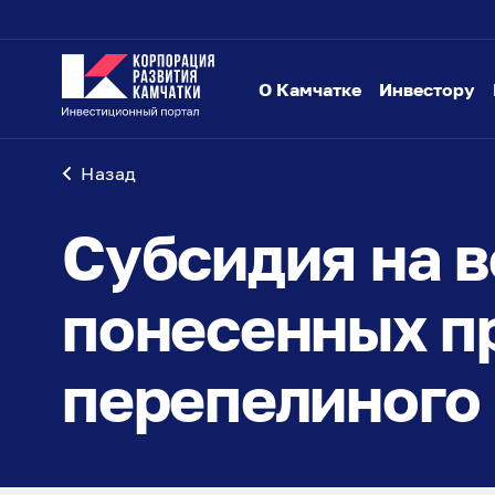
О Камчатке
Инвестору
Назад
Субсидия на в
понесенных п
перепелиного