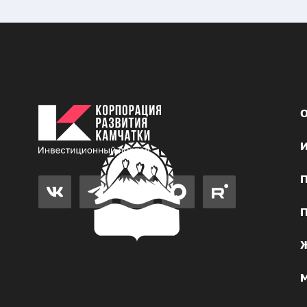
О
И
П