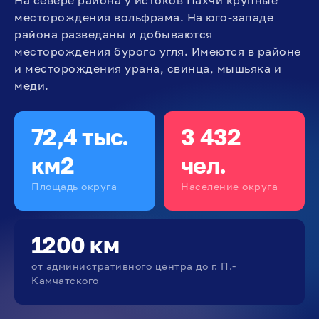
На севере района у истоков Пахчи крупные
месторождения вольфрама. На юго-западе
района разведаны и добываются
месторождения бурого угля. Имеются в районе
и месторождения урана, свинца, мышьяка и
меди.
72,4 тыс.
3 432
км2
чел.
Площадь округа
Население округа
1200 км
от административного центра до г. П.-
Камчатского