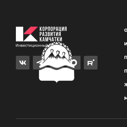
О
И
П