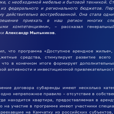
лке, с необходимой мебелью и бытовой техникой. С
 из федерального и регионального бюджетов. Пе
му действительно востребованной. Она стала одни
решение приехать в наш регион многих спе
ными компетенциями
», – рассказал генеральн
тки
Александр Мыльников
.
ил, что программа «Доступное арендное жилье»,
жетные средства, стимулирует развитие всего 
, что в конечном итоге формирует дополнительн
ой активности и инвестиционной привлекательност
чение договора субаренды имеют несколько кате
 одно непреложное правило – отсутствие в собст
где находится квартира, предоставляемая в арен
о на участие в программе имеют участники специ
ереехавшие на Камчатку из российских субъектов,