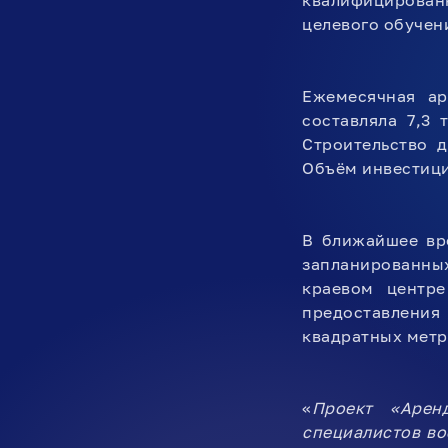
квалифицирован
целевого обучен
Ежемесячная ар
составляла 7,3
Строительство 
Объём инвестици
В ближайшее вре
запланированных
краевом центре
предоставления
квадратных метр
«
Проект «Арен
специалистов в