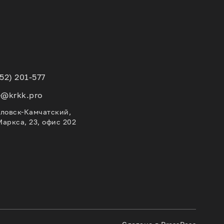
152) 201-577
e@krkk.pro
вловск-Камчатский,
Маркса, 23, офис 202