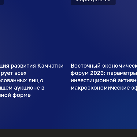
ция развития Камчатки
Восточный экономичес
рует всех
форум 2026: параметр
есованных лиц о
инвестиционной активн
ящем аукционе в
макроэкономические э
нной форме