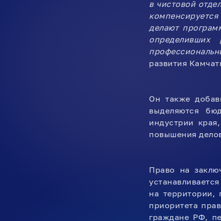
в чистовой отде
компенсируется
делают програм
определивших 
профессиональ
развития Камча
Он также добав
выделяются бюд
индустрии края
повышения делов
Право на заклю
устанавливается
на территории, 
приоритета прав
граждане РФ, п