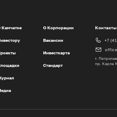
 Камчатке
О Корпорации
Контакты
нвестору
Вакансии
+7 (4
offic
роекты
Инвесткарта
г. Петропа
пр. Карла 
Площадки
Стандарт
Журнал
Медиа