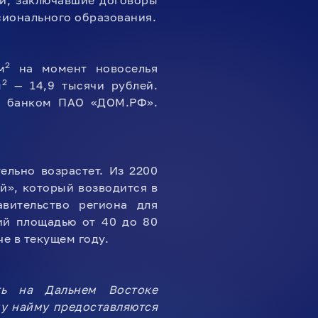
й, заключавшие договоры
сионального образования.
2
м
на момент новоселья
2
м
— 14,9 тысячи рублей.
ия банком ПАО «ДОМ.РФ».
ельно возрастет. Из 2200
й», который возводится в
вительство региона для
ий площадью от 40 до 80
е в текущем году.
ть на Дальнем Востоке
у найму предоставляются