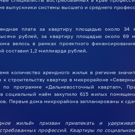
ные специалисты востребованных в крае професси
ия выпускники системы высшего и среднего профес
ендная плата за квартиру площадью около 34 
 тысячи рублей, за квартиру площадью около 69 
дома велось в рамках проектного финансирован
й составил 1,2 миллиарда рублей.
мя количество арендного жилья в регионе значит
 к строительству квартир в микрорайоне «Северны
 по программе «Дальневосточный квартал», Пра
 в социальный наём закупило 615 жилых помещен
ов. Первые дома микрорайона запланированы к сдач
дное жильё» призван привлекать и удержива
остребованных профессий. Квартиры по социальном