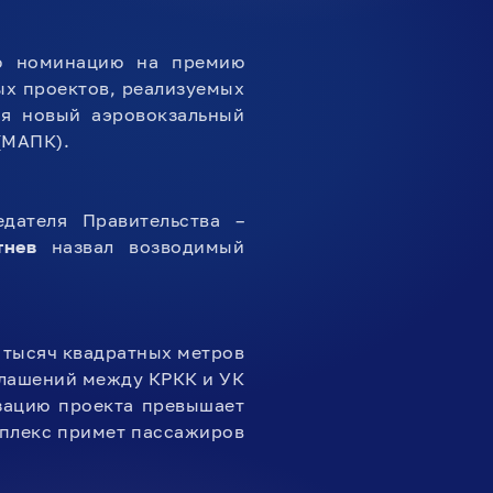
ю номинацию на премию
х проектов, реализуемых
ся новый аэровокзальный
(МАПК).
дателя Правительства –
тнев
назвал возводимый
 тысяч квадратных метров
глашений между КРКК и УК
зацию проекта превышает
мплекс примет пассажиров