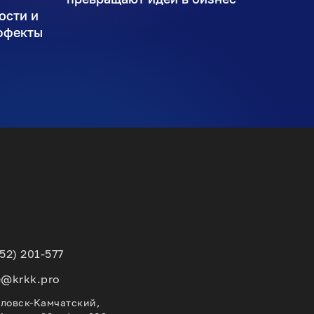
ости и
ффекты
152) 201-577
e@krkk.pro
вловск-Камчатский,