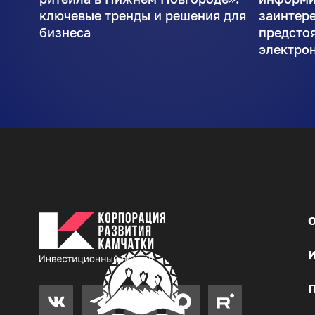
ключевые тренды и решения для
заинтер
бизнеса
предсто
электро
О
И
П