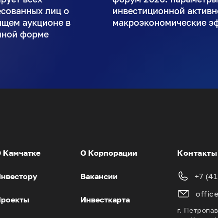
есованных лиц о
инвестиционной активн
ящем аукционе в
макроэкономические э
нной форме
 Камчатке
О Корпорации
Контакты
нвестору
Вакансии
+7 (4
offic
роекты
Инвесткарта
г. Петропа