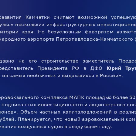
развития Камчатки считают возможной успешну
ульс» нескольких инфраструктурных инвестиционны
ритории края. Но безусловным фаворитом являет
ародного аэропорта Петропавловска-Камчатского 
авно на его строительстве заместитель Предсе
редставитель Президента РФ в ДФО
Юрий Тру
 из самых необычных и выдающихся в России».
эровокзального комплекса МАПК площадью более 50
х подписанных инвестиционного и акционерного со
ионов». Объем частных капиталовложений в реали
ублей. Планируется, что новый аэровокзальный ко
ивание воздушных судов в следующем году.