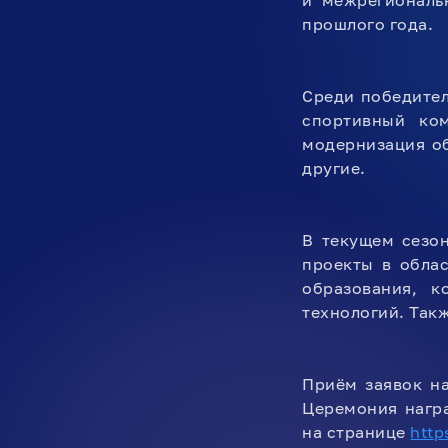
и межрегиональ
прошлого года.
Среди победител
спортивный ко
модернизация об
другие.
В текущем сезо
проекты в обла
образования, к
технологий. Так
Приём заявок н
Церемония награ
на странице
http