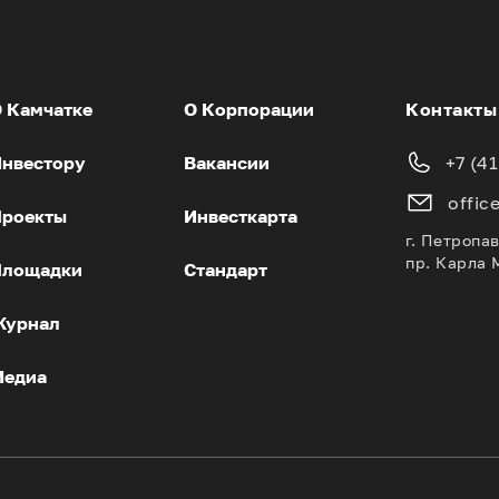
 Камчатке
О Корпорации
Контакты
нвестору
Вакансии
+7 (4
offic
роекты
Инвесткарта
г. Петропа
пр. Карла 
Площадки
Стандарт
Журнал
Медиа