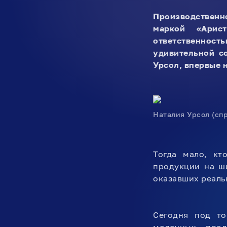
Производственн
маркой «Арис
ответственнос
удивительной с
Урсол
, впервые 
Наталия Урсол (сп
Тогда мало, кт
продукции на ш
оказавших реал
Сегодня под то