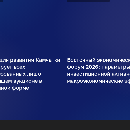
ция развития Камчатки
Восточный экономичес
рует всех
форум 2026: параметр
есованных лиц о
инвестиционной активн
ящем аукционе в
макроэкономические э
нной форме