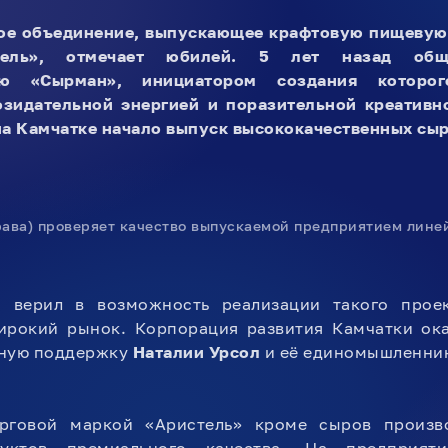
ое объединение, выпускающее крафтовую пищевую
тель», отмечает юбилей. 5 лет назад общ
тью «Сырман», инициатором создания которо
озидательной энергией и поразительной креати
на Камчатке начало выпуск высококачественных сыр
рава) проверяет качество выпускаемой предприятием линей
о верил в возможность реализации такого прое
ирокий рынок. Корпорация развития Камчатки оказ
ьную поддержку
Наталии Урсол
и её единомышленни
рговой маркой «Аристель» кроме сыров произв