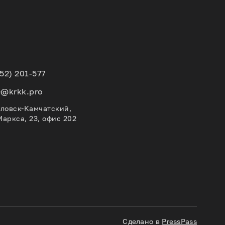
152) 201-577
e@krkk.pro
вловск-Камчатский,
Маркса, 23, офис 202
Сделано в
PressPass