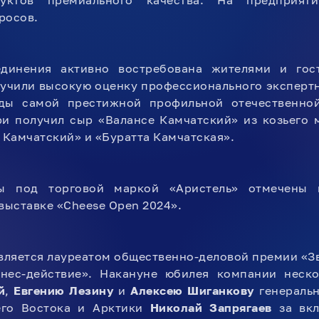
уктов премиального качества. На предприяти
росов.
динения активно востребована жителями и гос
учили высокую оценку профессионального экспертн
ды самой престижной профильной отечественно
ри получил сыр «Валансе Камчатский» из козьего 
Камчатский» и «Буратта Камчатская».
ы под торговой маркой «Аристель» отмечены 
ыставке «Cheese Open 2024».
ляется лауреатом общественно-деловой премии «Зв
нес-действие». Накануне юбилея компании неск
й
,
Евгению Лезину
и
Алексею Шиганкову
генераль
его Востока и Арктики
Николай Запрягаев
за вкл