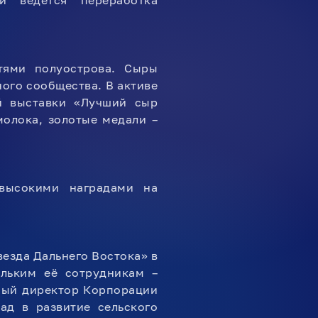
и ведется переработка
тями полуострова. Сыры
ого сообщества. В активе
й выставки «Лучший сыр
молока, золотые медали –
высокими наградами на
езда Дальнего Востока» в
ольким её сотрудникам –
ный директор Корпорации
ад в развитие сельского