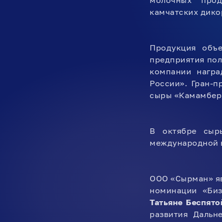
молочных прод
камчатских дико
Продукция объе
предприятия пол
компании награ
России». Гран-п
сыры «Камамбер 
В октябре сыр
международной в
ООО «Сырман» яв
номинации «Биз
Татьяне Беспято
развития Дальн