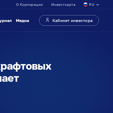
О Корпорации
Инвесткарта
RU
урнал
Медиа
Кабинет инвестора
крафтовых
чает