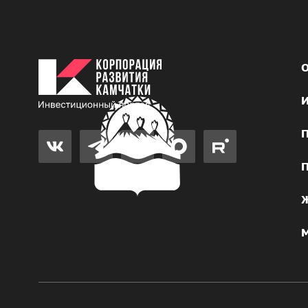
О
И
П