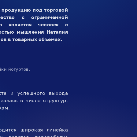
 продукцию под торговой
ество с ограниченной
го является человек с
вностью мышления
Наталия
ов в товарных объемах.
ки йогуртов.
кта и успешного выхода
алась в числе структур,
кам.
одится широкая линейка