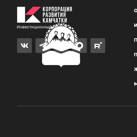
О
И
П