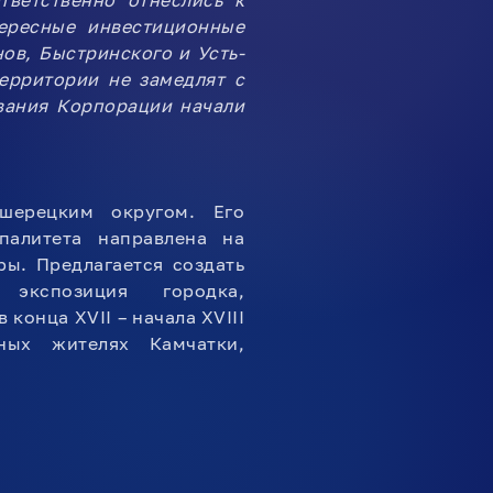
тветственно отнеслись к
ересные инвестиционные
ов, Быстринского и Усть-
ерритории не замедлят с
вания Корпорации начали
ьшерецким округом. Его
палитета направлена на
ы. Предлагается создать
ая экспозиция городка,
конца XVII – начала XVIII
ных жителях Камчатки,