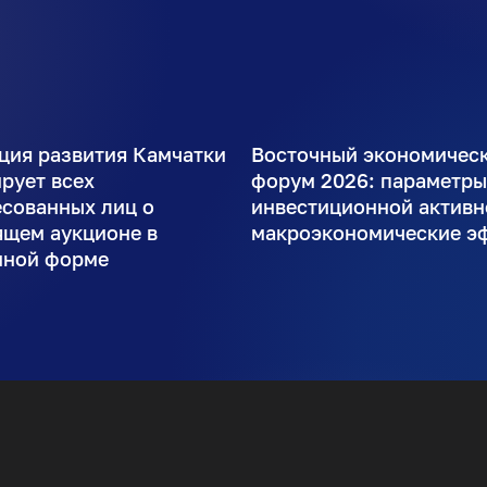
ция развития Камчатки
Восточный экономичес
рует всех
форум 2026: параметр
есованных лиц о
инвестиционной активн
ящем аукционе в
макроэкономические э
нной форме