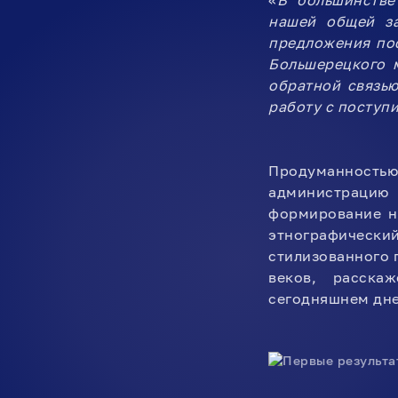
«
В большинстве
нашей общей з
предложения пос
Большерецкого 
обратной связь
работу с посту
Продуманностью
администрацию 
формирование н
этнографическ
стилизованного 
веков, расска
сегодняшнем дне