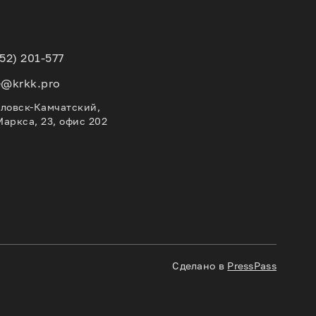
152) 201-577
e@krkk.pro
вловск-Камчатский,
Маркса, 23, офис 202
Сделано в
PressPass