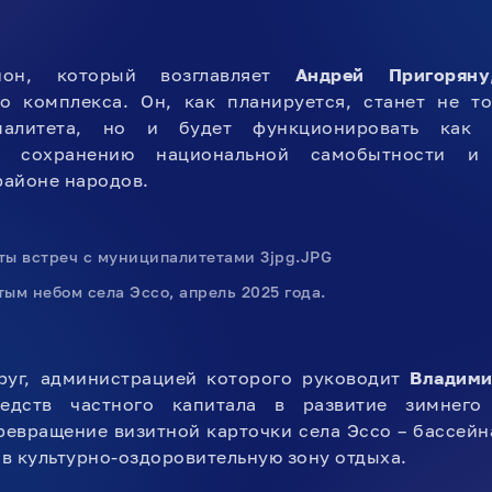
йон, который возглавляет
Андрей Пригоряну
го комплекса. Он, как планируется, станет не т
палитета, но и будет функционировать как о
й сохранению национальной самобытности и
айоне народов.
ым небом села Эссо, апрель 2025 года.
руг, администрацией которого руководит
Владими
редств частного капитала в развитие зимнего
ревращение визитной карточки села Эссо – бассейн
в культурно-оздоровительную зону отдыха.