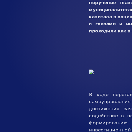
поручение гла
муниципалитета
капитала в соци
с главами и ин
проходили как в
В ходе перег
самоуправлени
достижения за
содействие в п
формированию 
инвестиционной 