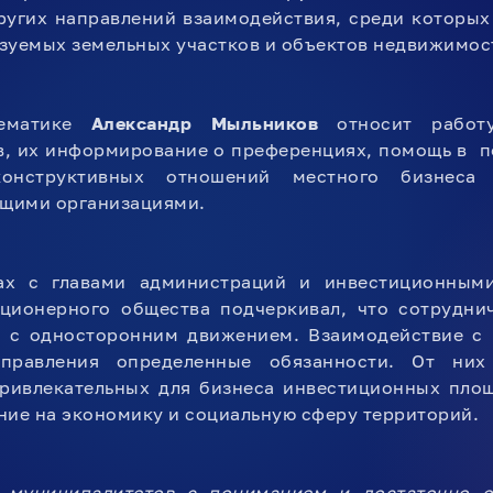
ругих направлений взаимодействия, среди которых
зуемых земельных участков и объектов недвижимос
тематике
Александр Мыльников
относит работу
в, их информирование о преференциях, помощь в п
конструктивных отношений местного бизнес
щими организациями.
ах с главами администраций и инвестиционным
кционерного общества подчеркивал, что сотрудни
ы с односторонним движением. Взаимодействие с 
управления определенные обязанности. От них
ривлекательных для бизнеса инвестиционных площ
ние на экономику и социальную сферу территорий.