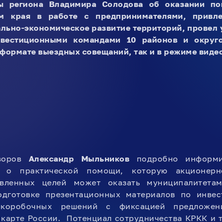
вы региона Владимира Солодова об оказании п
м края в работе с предпринимателями, привле
ально-экономическое развитие территорий, провел
вестиционными командами 10 районов и округо
 формате выездных совещаний, так и в режиме вид
оворов
Александр Мыльников
подробно информи
я о практической помощи, которую акционер
явленных целей может оказать муниципалитета
одготовке презентационных материалов по инве
коробочных решений с фиксацией предложен
карте России. Потенциал сотрудничества КРКК и 