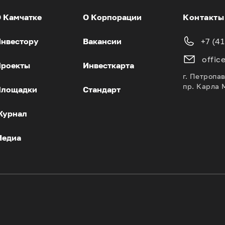
 Камчатке
О Корпорации
Контакты
нвестору
Вакансии
+7 (4
offic
роекты
Инвесткарта
г. Петропа
пр. Карла 
Площадки
Стандарт
Журнал
Медиа