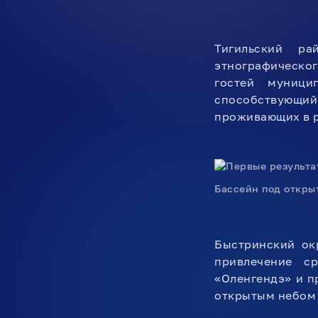
Тигильский ра
этнографическо
гостей муници
способствующи
проживающих в р
Бассейн под открыт
Быстринский ок
привлечение с
«Оленгендэ» и п
открытым небом 