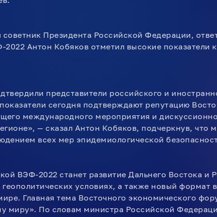
ев.
я советник Президента Российской Федерации, отве
-2022 Антон Кобяков отметил высокие показатели к
одтвердили представители российского и иностранно
 показатели сегодня подтверждают репутацию Вост
ущего международного мероприятия и дискуссионно
егионе», — сказал Антон Кобяков, подчеркнув, что
людением всех мер эпидемиологической безопаснос
кой ВЭФ-2022 станет развитие Дальнего Востока и 
 геополитических условиях, а также новый формат 
ире. Главная тема Восточного экономического форум
у миру». По словам министра Российской Федераци