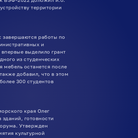
к ВЭФ-2022 доложил и.о.
оустройству территории
: завершаются работы по
министративных и
я впервые выделило грант
дного из студенческих
я мебель останется после
также добавил, что в этом
 более 300 студентов
орского края Олег
 зданий, готовности
форума. Утвержден
иятия культурной