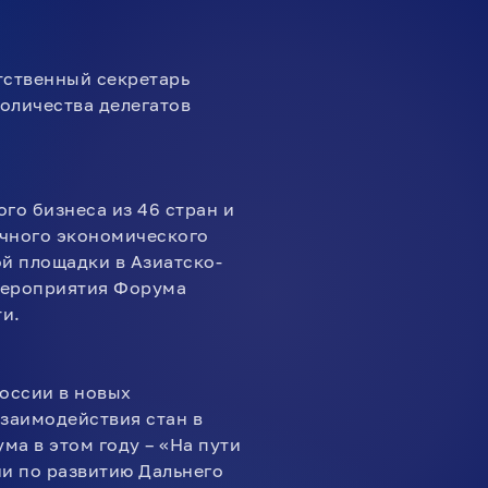
тственный секретарь
оличества делегатов
го бизнеса из 46 стран и
очного экономического
й площадки в Азиатско-
 мероприятия Форума
ти.
России в новых
взаимодействия стан в
а в этом году – «На пути
и по развитию Дальнего