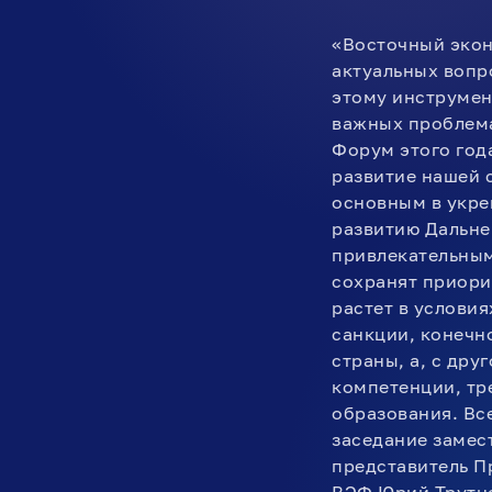
«Восточный экон
актуальных вопр
этому инструмен
важных проблема
Форум этого год
развитие нашей 
основным в укре
развитию Дальне
привлекательным
сохранят приори
растет в услови
санкции, конечн
страны, а, с др
компетенции, тр
образования. Вс
заседание замес
представитель П