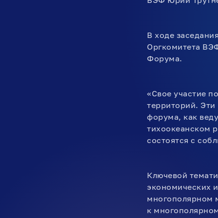
ВЭФ Юрий Трутн
В ходе заседани
Оргкомитета ВЭФ
Форума.
«Свое участие п
территорий. Эти
форума, как вед
тихоокеанском р
состоятся с соб
Ключевой темати
экономических и
многополярном м
к многополярном