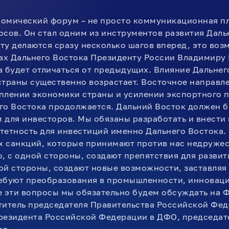
омический форум – не просто коммуникационная п
осов. Он стал одним из инструментов развития Даль
ту делаются сразу несколько шагов вперед, это воз
х Дальнего Востока Президенту России Владимиру
а будет отличаться от предыдущих. Влияние Дальнег
страны существенно возрастает. Восточное направл
плении экономики страны и усилении экспортного п
го Востока продолжается. Дальний Восток должен б
 для инвесторов. Мы обязаны разработать и внести
тетность для инвестиций именно Дальнего Востока.
ях санкций, которые принимают против нас недруже
о, с одной стороны, создают препятствия для разви
угой стороны, создают новые возможности, заставля
ебуют преобразования в промышленности, инновация
е эти вопросы мы обязательно будем обсуждать на Ф
титель председателя Правительства Российской Фе
резидента Российской Федерации в ДФО, председат