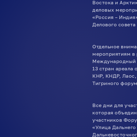
Востока и Аркти
деловых меропри
«Россия – Индия
Делового совета
Отдельное внима
мероприятиям в р
Международный ф
13 стран ареала 
КНР, КНДР, Лаос,
Тигриного форум
Все дни для уча
которая объедин
участников Фору
«Улица Дальнего
Дальневосточног