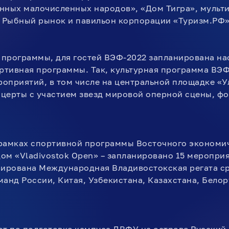
нных малочисленных народов», «Дом Тигра», муль
е Рыбный рынок и павильон корпорации «Туризм.РФ»
программы, для гостей ВЭФ-2022 запланирована н
ортивная программы. Так, культурная программа ВЭФ
оприятий, в том числе на центральной площадке «У
церты с участием звезд мировой оперной сцены, фо
рамках спортивной программы Восточного экономи
ом «Vladivostok Open» – запланировано 15 мероприя
нирована Международная Владивостокская регата с
анд России, Китая, Узбекистана, Казахстана, Белор