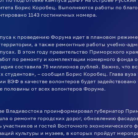
от по подготовке кампуса ДВФУ на острове Русский 
итета Борис Коробец. Выполняются работы по благ
нтировано 1143 гостиничных номера.
пуса к проведению Форума идет в плановом режиме
 территории, а также ремонтные работы учебно-ад
пусах. В этом году правительство Приморского кра
абот по ремонту и комплектации номерного фонда о
идия составила 75 миллионов рублей. Важно, что вс
 студентов», – сообщил Борис Коробец. Глава вуза 
ции ВЭФ в качестве волонтеров будет задействовано
е половины от всех волонтеров Форума.
ве Владивостока проинформировал губернатор Прим
шла о ремонте городских дорог, обновлению фасадов
ь участников и гостей Восточного экономического 
заций культуры и музеев, в которых пройдут меропр