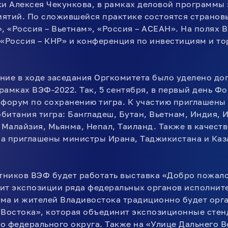
ки Алексея Чекункова, в рамках деловой программы
ятий. По сложившейся практике состоятся странов
», «Россия – Вьетнам», «Россия – АСЕАН». На полях 
 «Россия – КНР» и конференция по инвестициям и то
ние в ходе заседания Оргкомитета было уделено д
амках ВЭФ-2022. Так, 5 сентября, в первый день Фор
орум по сохранению тигра. К участию приглашены
обитания тигра: Бангладеш, Бутан, Вьетнам, Индия,
 Малайзия, Мьянма, Непал, Таиланд. Также в качест
а приглашены министры Ирана, Таджикистана и Каз
стников ВЭФ будет работать выставка «Добро пожало
ит экспозиции ряда федеральных органов исполните
ма и жителей Владивостока традиционно будет орг
 Востока», которая объединит экспозиционные стен
о федерального округа. Также на «Улице Дальнего В