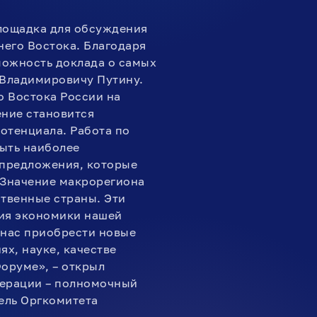
лощадка для обсуждения
него Востока. Благодаря
можность доклада о самых
 Владимировичу Путину.
о Востока России на
ение становится
отенциала. Работа по
ыть наиболее
 предложения, которые
 Значение макрорегиона
ственные страны. Эти
тия экономики нашей
я нас приобрести новые
х, науке, качестве
оруме», – открыл
дерации – полномочный
ель Оргкомитета