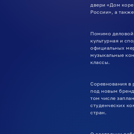
двери «Дом коре
России», а такж
Помимо деловой 
культурная и сп
официальных мер
музыкальные кон
классы.
Соревнования в 
под новым бренд
том числе запла
студенческих ком
стран.