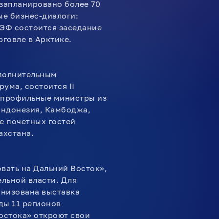
 запланировано более 70
ые бизнес-диалоги:
ВЭФ состоится заседание
рговле в Арктике.
ополнительным
ума, состоится II
 профильные министры из
 Индонезия, Камбоджа,
ве почетных гостей
ахстана.
вать на Дальний Восток»,
льной власти. Для
анизована выставка
ды 11 регионов
остока» откроют свои