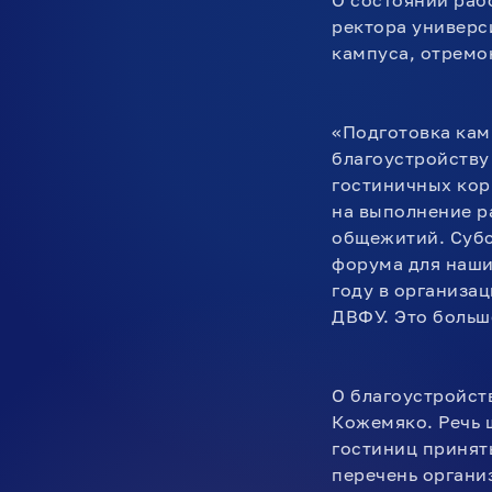
О состоянии раб
ректора универс
кампуса, отремо
«Подготовка кам
благоустройству
гостиничных кор
на выполнение р
общежитий. Субс
форума для наших
году в организа
ДВФУ. Это больш
О благоустройст
Кожемяко. Речь 
гостиниц принят
перечень органи