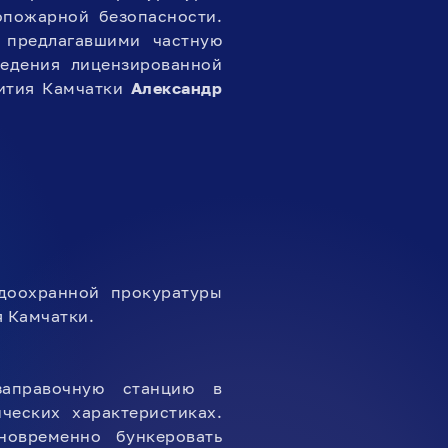
опожарной безопасности.
 предлагавшими частную
ведения лицензированной
вития Камчатки
Александр
доохранной прокуратуры
 Камчатки.
заправочную станцию в
ческих характеристиках.
новременно бункеровать