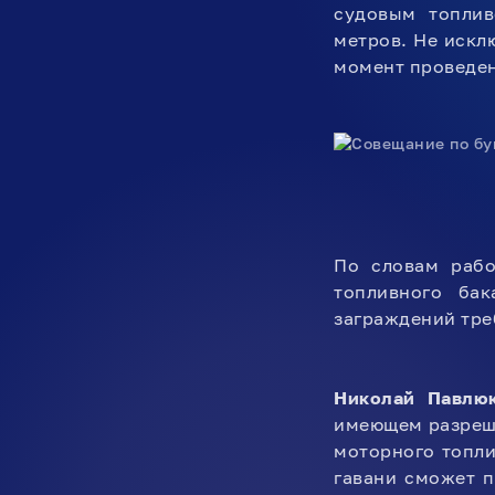
судовым топлив
метров. Не искл
момент проведен
По словам рабо
топливного ба
заграждений треб
Николай Павлю
имеющем разреше
моторного топли
гавани сможет п