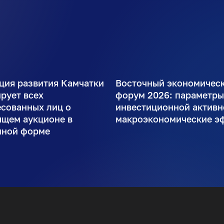
ция развития Камчатки
Восточный экономичес
рует всех
форум 2026: параметр
есованных лиц о
инвестиционной активн
ящем аукционе в
макроэкономические э
нной форме