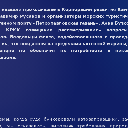
 назвали проходившее в Корпорации развития Кам
адимир Русанов и организаторы морских туристич
тенном порту «Петропавловская гавань», Анна Бутко
м КРКК совещании рассматривались вопросы
ов. Владельцы флота, задействованного в провед
ия, что созданная за пределами яхтенной марины,
танция не обеспечит их потребности в пико
сезона.
емы, когда суда бункеровали автозаправщики, з
а, мы отказались, выполняя требования природ