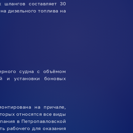
х шлангов составляет 30
на дизельного топлива на
ерного судна с объёмом
й и установки боновых
монтирована на причале,
торых относятся все виды
мпания в Петропавловской
ть рабочего для оказания