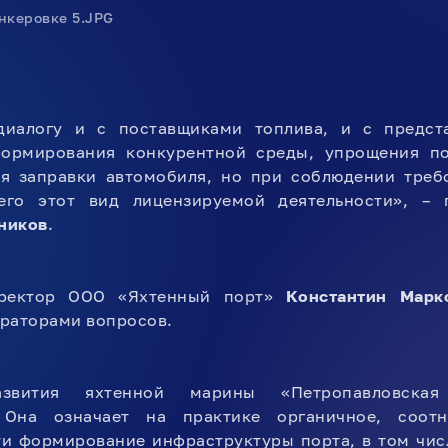
иалогу и с поставщиками топлива, и с предста
ормирования конкурентной среды, упрощения по
ня заправки автомобиля, но при соблюдении требо
его этот вид лицензируемой деятельности», – 
ников
.
иректор ООО «Яхтенный порт»
Константин Марк
раторами вопросов.
звития яхтенной марины «Петропавловская 
. Она означает на практике органичное, соот
и формирование инфраструктуры порта, в том чис