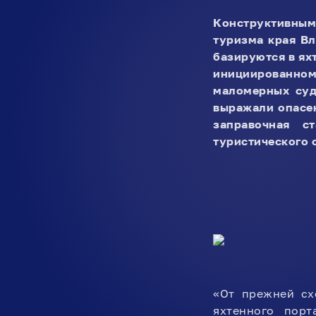
Конструктивным
туризма края Вл
базируются в ях
инициированно
маломерных суд
выражали опасен
заправочная с
туристического 
«От прежней сх
яхтенного порт