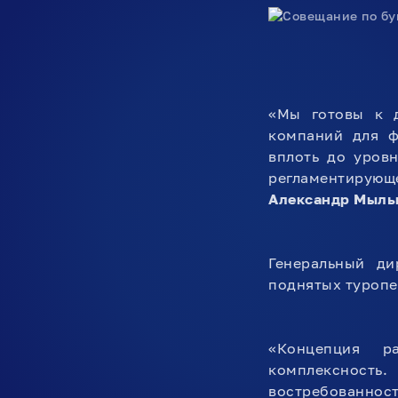
«Мы готовы к д
компаний для ф
вплоть до уров
регламентирующ
Александр Мыль
Генеральный д
поднятых туропе
«Концепция ра
комплексность
востребованност