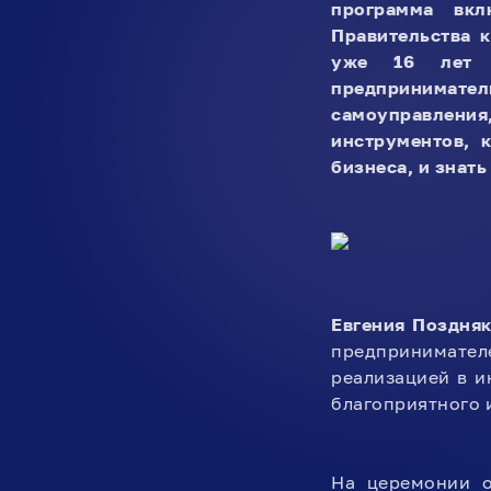
программа вклю
Правительства 
уже 16 лет п
предпринимате
самоуправлени
инструментов, 
бизнеса, и знат
Евгения Поздня
предпринимателе
реализацией в и
благоприятного 
На церемонии о