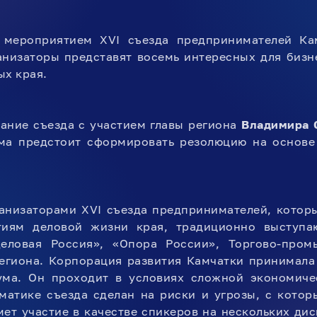
мероприятием XVI съезда предпринимателей Кам
анизаторы представят восемь интересных для биз
ых края.
ание съезда с участием главы региона
Владимира 
ма предстоит сформировать резолюцию на основе
анизаторами XVI съезда предпринимателей, которы
иям деловой жизни края, традиционно выступаю
еловая Россия», «Опора России», Торгово-пром
региона. Корпорация развития Камчатки принимала
ма. Он проходит в условиях сложной экономиче
матике съезда сделан на риски и угрозы, с котор
ет участие в качестве спикеров на нескольких ди