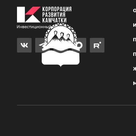
О
И
П