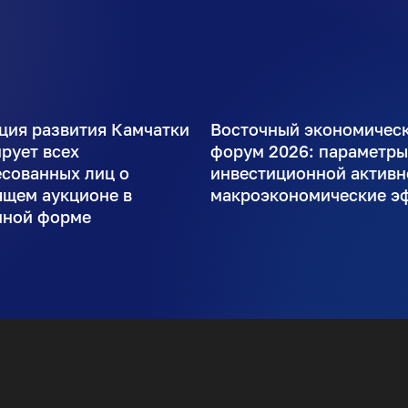
ция развития Камчатки
Восточный экономичес
рует всех
форум 2026: параметр
есованных лиц о
инвестиционной активн
ящем аукционе в
макроэкономические э
нной форме