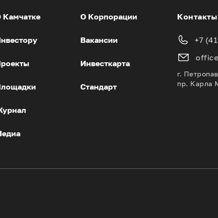
 Камчатке
О Корпорации
Контакты
нвестору
Вакансии
+7 (4
offic
роекты
Инвесткарта
г. Петропа
пр. Карла 
Площадки
Стандарт
Журнал
Медиа