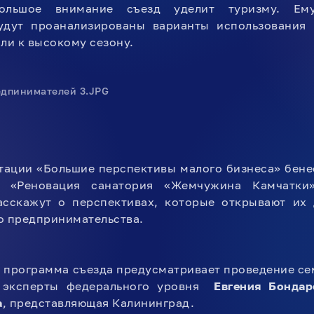
ольшое внимание съезд уделит туризму. Ем
удут проанализированы варианты использования 
ли к высокому сезону.
нтации «Большие перспективы малого бизнеса» бен
», «Реновация санатория «Жемчужина Камчатки
асскажут о перспективах, которые открывают их
о предпринимательства.
 программа съезда предусматривает проведение сем
е эксперты федерального уровня
Евгения Бондар
а
, представляющая Калининград.