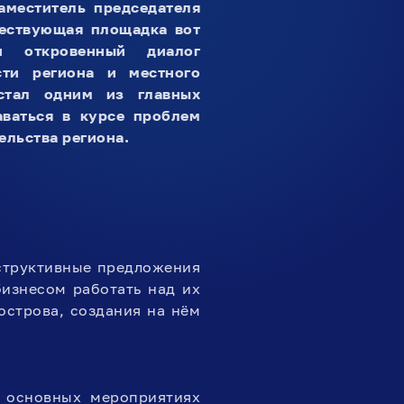
аместитель председателя
ществующая площадка вот
 откровенный диалог
сти региона и местного
стал одним из главных
аваться в курсе проблем
ельства региона.
структивные предложения
бизнесом работать над их
острова, создания на нём
б основных мероприятиях