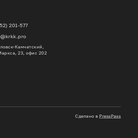
152) 201-577
e@krkk.pro
вловск-Камчатский,
Маркса, 23, офис 202
Сделано в
PressPass