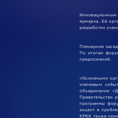
Инновационным 
ярмарка. Её орг
разработок учен
Пленарное засед
По итогам фору
предложений.
«Основными орг
ключевым событ
объединения «Д
Правительство 
программы фору
акцент в пробле
КРКК также прим