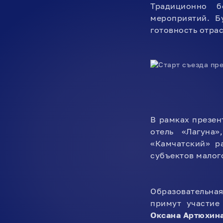
Традиционно б
мероприятий. Б
готовность отрас
В рамках презе
отель «Лагуна
«Камчатский» р
субъектов малог
Образовательная
примут участи
Оксана Артюхин