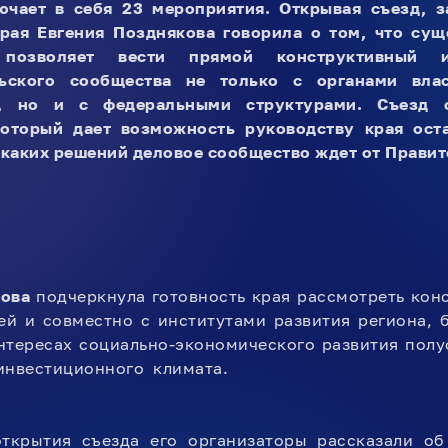
чает в себя 23 мероприятия. Открывая съезд, з
края Евгения Позднякова говорила о том, что су
озволяет вести прямой конструктивный и
льского сообщества не только с органами вла
я, но и с федеральными структурами. Съезд 
который дает возможность руководству края ост
ь каких решений деловое сообщество ждет от Правит
кова
подчеркнула готовность края рассмотреть кон
й и совместно с институтами развития региона, 
нтересах социально-экономического развития полу
инвестиционного климата.
ткрытия съезда его организаторы рассказали о