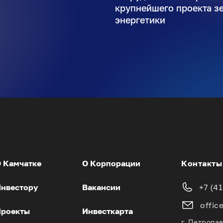
крупнейшего проекта з
энергетики
 Камчатке
О Корпорации
Контакты
нвестору
Вакансии
+7 (4
offic
роекты
Инвесткарта
г. Петропа