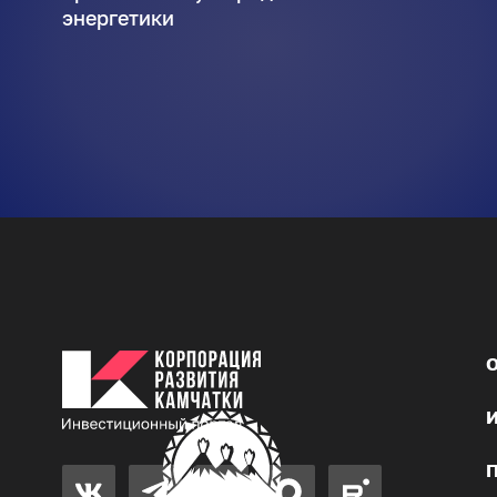
энергетики
О
И
П