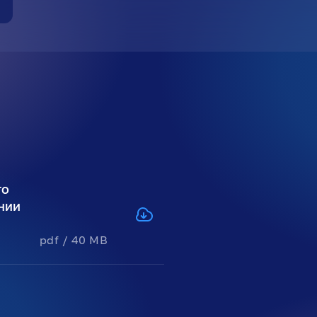
го
нии
pdf / 40 MB